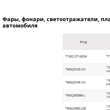
Фары, фонари, светоотражатели, пл
автомобиля
Код
*Р
*7422.3716204
*Ф
*WSQ016S-СH
на
*Ф
*WSQ016F-СH
ра
*Ф
*WSQ005ВВ-L
16
*Ф
*WSQ008S LED
св