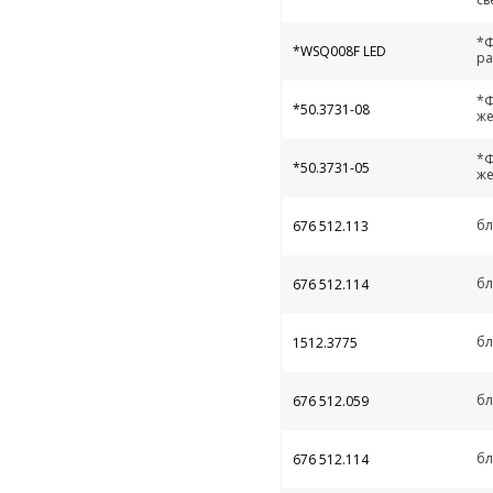
*Ф
*WSQ008F LED
ра
*Ф
*50.3731-08
же
*Ф
*50.3731-05
же
бл
676 512.113
бл
676 512.114
бл
1512.3775
бл
676 512.059
бл
676 512.114