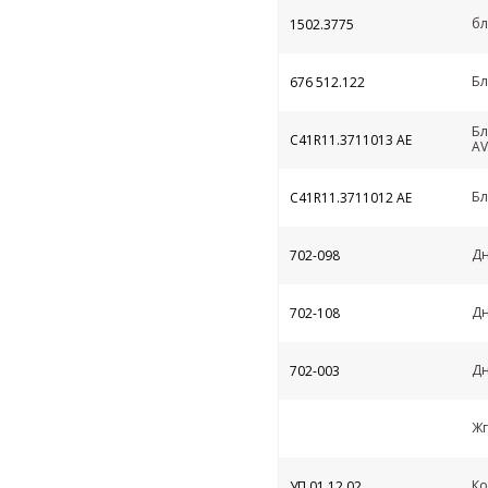
бл
1502.3775
Бл
676 512.122
Бл
С41R11.3711013 AE
AV
Бл
С41R11.3711012 AE
Дн
702-098
Дн
702-108
Дн
702-003
Жг
Ко
УП.01.12.02