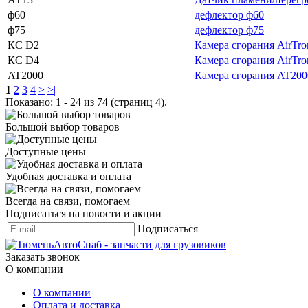
ф60
дефлектор ф60
ф75
дефлектор ф75
КС D2
Камера сгорания AirTro
КС D4
Камера сгорания AirTro
AT2000
Камера сгорания AT200
1
2
3
4
>
>|
Показано: 1 - 24 из 74 (страниц 4).
Большой выбор товаров
Доступные цены
Удобная доставка и оплата
Всегда на связи, помогаем
Подписаться на новости и акции
Подписаться
Заказать звонок
О компании
О компании
Оплата и доставка