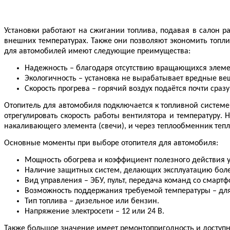
Установки работают на сжигании топлива, подавая в салон р
внешних температурах. Также они позволяют экономить топлив
для автомобилей имеют следующие преимущества:
Надежность
–
благодаря отсутствию вращающихся элемен
Экологичность
–
установка не вырабатывает вредные ве
Скорость прогрева
–
горячий воздух подаётся почти сразу
Отопитель для автомобиля подключается к топливной системе 
отрегулировать скорость работы вентилятора и температуру.
накаливающего элемента (свечи), и через теплообменник тепл
Основные моменты при выборе отопителя для автомобиля:
Мощность обогрева и коэффициент полезного действия у
Наличие защитных систем, делающих эксплуатацию боле
Вид управления
–
ЭБУ, пульт, передача команд со смартф
Возможность поддержания требуемой температуры
–
для
Тип топлива
–
дизельное или бензин.
Напряжение электросети
–
12 или 24 В.
Также большое значение имеет ремонтопригодность и доступн