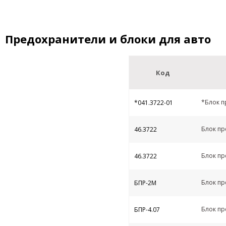
Предохранители и блоки для авто
Код
*Блок п
*041.3722-01
Блок пр
46.3722
Блок пр
46.3722
Блок пр
БПР-2М
Блок пр
БПР-4.07