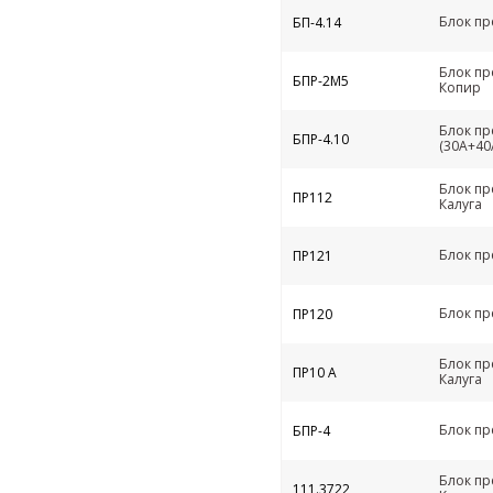
Блок пр
БП-4.14
Блок пр
БПР-2М5
Копир
Блок пр
БПР-4.10
(30А+40
Блок пр
ПР112
Калуга
Блок пр
ПР121
Блок пр
ПР120
Блок пр
ПР10 А
Калуга
Блок пр
БПР-4
Блок пр
111.3722