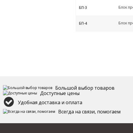
Блок пр
БП-3
Блок пр
БП-4
Большой выбор товаров
Доступные цены
Удобная доставка и оплата
Всегда на связи, помогаем