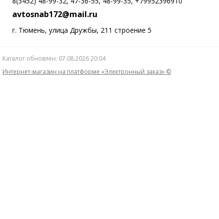
8(3452) 48-99-32, 47-36-55, 48-99-35, +79952396910
avtosnab172@mail.ru
г. Тюмень, улица Дружбы, 211 строение 5
Каталог обновлен: 07.08.2026 20:04
Интернет-магазин на платформе «Электронный заказ» ©