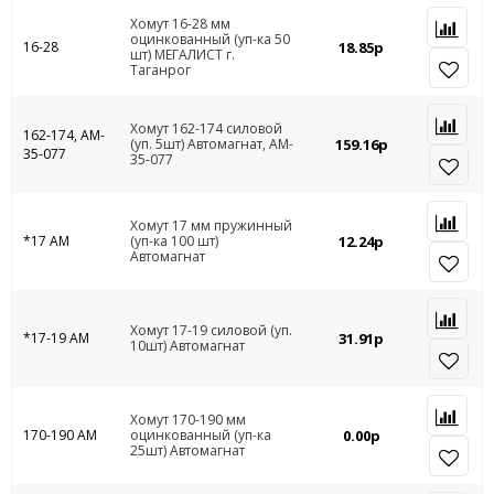
Хомут 16-28 мм
оцинкованный (уп-ка 50
16-28
18.85р
шт) МЕГАЛИСТ г.
Таганрог
Хомут 162-174 силовой
162-174, AM-
(уп. 5шт) Автомагнат, AM-
159.16р
35-077
35-077
Хомут 17 мм пружинный
*17 АМ
(уп-ка 100 шт)
12.24р
Автомагнат
Хомут 17-19 силовой (уп.
*17-19 АМ
31.91р
10шт) Автомагнат
Хомут 170-190 мм
170-190 АМ
оцинкованный (уп-ка
0.00р
25шт) Автомагнат