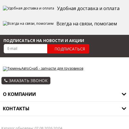
Удобная доставка и оплата
Всегда на связи, помогаем
ПОДПИСАТЬСЯ НА НОВОСТИ И АКЦИИ
ПОДПИСАТЬСЯ
ЗАКАЗАТЬ ЗВОНОК
О КОМПАНИИ
О компании
КОНТАКТЫ
Оплата и доставка
8(3452) 48-99-32, 47-36-55, 48-99-35, +79952396910
Гарантия
avtosnab172@mail.ru
Новости
Каталог обновлен: 07.08.2026 20:04