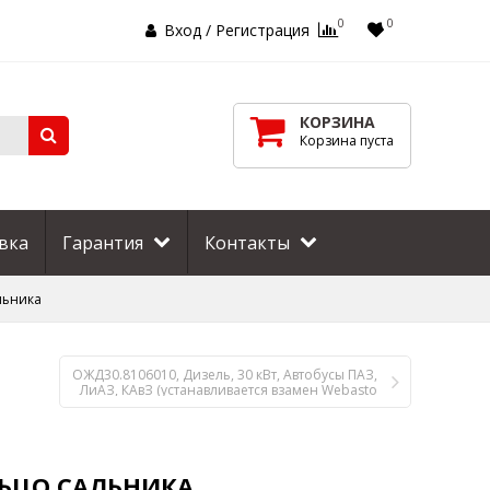
0
0
Вход
/
Регистрация
КОРЗИНА
Корзина пуста
вка
Гарантия
Контакты
льника
ОЖД30.8106010, Дизель, 30 кВт, Автобусы ПАЗ,
ЛиАЗ, КАвЗ (устанавливается взамен Webasto
Thermo E 320, 24В) ШААЗ
ЬЦО САЛЬНИКА