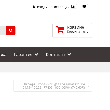
0
0
Вход
/
Регистрация
КОРЗИНА
Корзина пуста
вка
Гарантия
Контакты
Вкладыш коренной для а/м Камаз к-т Р04
94,75*100.521 R7405-1000102Р04 (740.60R))
Дайдо Металл Русь