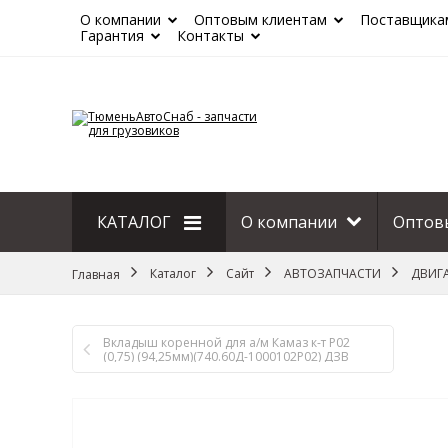
О компании
Оптовым клиентам
Поставщика
Гарантия
Контакты
КАТАЛОГ
О компании
Оптов
Сайт
Каталог
Сайт
АВТОЗАПЧАСТИ
ДВИГ
Главная
Вкладыш коренной для а/м Камаз к-т Р02
(0,75) (94,25мм)(740.60Д-1000102Р02) ДЗВ