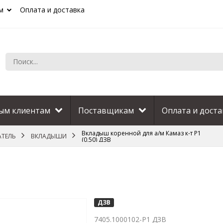
м
Оплата и доставка
ым клиентам
Поставщикам
Оплата и доста
Вкладыш коренной для а/м Камаз к-т Р1
АТЕЛЬ
ВКЛАДЫШИ
(0,50) ДЗВ
ДЗВ
7405.1000102-Р1 ДЗВ