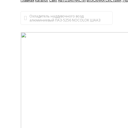
Главная
Каталог
Сайт
АВТОЗАПЧАСТИ
ВПУСКНАЯ СИСТЕМА
Тур
Охладитель наддувочного возд.
алюминиевый ПАЗ-5256 NOCOLOK ШААЗ