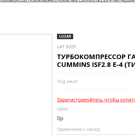
бокомпрессор ГАЗель-Бизнес/ГАЗель Next Cummins ISF2.8 E-4 (тип HE200WG
LUZAR
LAT 0329
ТУРБОКОМПРЕССОР ГА
CUMMINS ISF2.8 E-4 (Т
Под заказ
Зарегистрируйтесь чтобы купит
Цена:
0
р
Примечание к заказу: