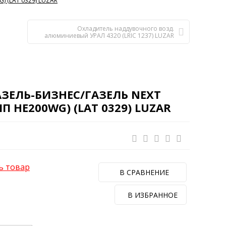
) (LAT 0329) LUZAR
Охладитель наддувочного возд.
алюминиевый УРАЛ 4320 (LRIC 1237) LUZAR
ЗЕЛЬ-БИЗНЕС/ГАЗЕЛЬ NEXT
ИП HE200WG) (LAT 0329) LUZAR
ь товар
В СРАВНЕНИЕ
В ИЗБРАННОЕ