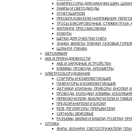
КОМПРЕССОРЫ ДЛЯ НАКАЧКИ ШИН, ШЛАН
ЛАМПЫ И СВЕТОДИОДЫ
ОГНЕТУШИТЕЛИ
ПРЕОБРАЗОВАТЕЛИ НАПРЯЖЕНИЯ, ПЕРЕГО
ТРОСЫ БУКСИРОВОЧНЫЕ, СТЯЖКИ ГРУЗА,
ФИТИНГИ, ПРЕССМАСЛЕНКИ
ХОМУТЫ
ЩЕТКИ ДЛЯ ОЧИСТКИ СНЕГА
ЗНАКИ, ЖИЛЕТЫ, ПЛЕНКИ, ГАЗОВЫЕ ГОРЕЛ
ШЛАНГИ, РУКАВА
АВТОХИМИЯ
АКБ И ПРИНАДЛЕЖНОСТИ
АКБ И ЗАРЯДНЫЕ УСТРОЙСТВА
КЛЕММЫ, ПРОВОДА, АРЕОМЕТРЫ
ЭЛЕКТРООБОРУДОВАНИЕ
СТАРТЕРЫ И КОМПЛЕКТУЮЩИЕ
ГЕНЕРАТОРЫ И КОМПЛЕКТУЮЩИЕ
ДАТЧИКИ, КЛАПАНЫ, ПРИБОРЫ, КНОПКИ,
ПРОВОДА, КОЛОДКИ, КЛЕММЫ, ИЗОЛЯЦИ
ПЕРЕКЛЮЧАТЕЛИ, ВЫКЛЮЧАТЕЛИ И ТУМБЛ
ПРЕДОХРАНИТЕЛИ И БЛОКИ
РЕЛЕ, РЕГУЛЯТОРЫ, ПРЕРЫВАТЕЛИ
СИГНАЛЫ ЗВУКОВЫЕ
РАЗЪЕМЫ, ВИЛКИ И КАБЕЛИ, РОЗЕТКИ, ПР
ОПТИКА
ФАРЫ, ФОНАРИ, СВЕТООТРАЖАТЕЛИ, ПЛ