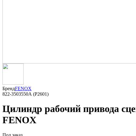
Бренд
FENOX
822-3503550А (P2601)
Цилиндр рабочий привода сцеп
FENOX
Под заказ