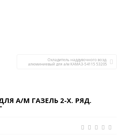
Охладитель наддувочного возд.
алюминиевый для а/м КАМАЗ-54115 53205
(LRIC 07230) высота сердцевины 570,5мм
LUZAR
Я А/М ГАЗЕЛЬ 2-Х. РЯД.
Г