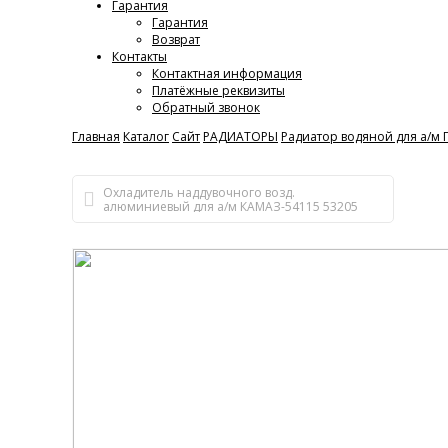
Гарантия
Гарантия
Возврат
Контакты
Контактная информация
Платёжные реквизиты
Обратный звонок
Главная
Каталог
Сайт
РАДИАТОРЫ
Радиатор водяной для а/м Г
Охладитель наддувочного возд.
алюминиевый для а/м КАМАЗ-54115 53205
(LRIC 0723) высота сердцевины 476мм LUZAR