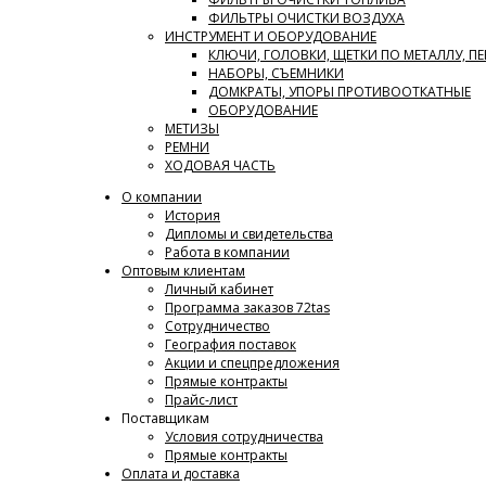
ФИЛЬТРЫ ОЧИСТКИ ВОЗДУХА
ИНСТРУМЕНТ И ОБОРУДОВАНИЕ
КЛЮЧИ, ГОЛОВКИ, ЩЕТКИ ПО МЕТАЛЛУ, П
НАБОРЫ, СЪЕМНИКИ
ДОМКРАТЫ, УПОРЫ ПРОТИВООТКАТНЫЕ
ОБОРУДОВАНИЕ
МЕТИЗЫ
РЕМНИ
ХОДОВАЯ ЧАСТЬ
О компании
История
Дипломы и свидетельства
Работа в компании
Оптовым клиентам
Личный кабинет
Программа заказов 72tas
Сотрудничество
География поставок
Акции и спецпредложения
Прямые контракты
Прайс-лист
Поставщикам
Условия сотрудничества
Прямые контракты
Оплата и доставка