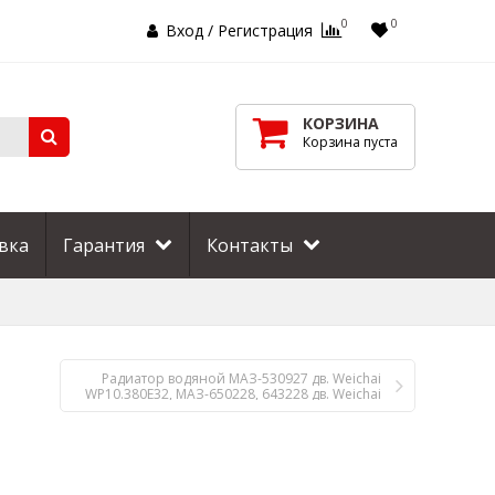
0
0
Вход
/
Регистрация
КОРЗИНА
Корзина пуста
вка
Гарантия
Контакты
Радиатор водяной МАЗ-530927 дв. Weichai
WP10.380E32, МАЗ-650228, 643228 дв. Weichai
WP12.430E50 2 рядный алюминиевый
Композит