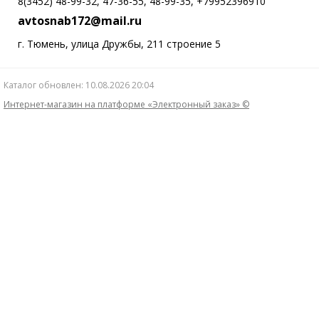
8(3452) 48-99-32, 47-36-55, 48-99-35, +79952396910
avtosnab172@mail.ru
г. Тюмень, улица Дружбы, 211 строение 5
Каталог обновлен: 10.08.2026 20:04
Интернет-магазин на платформе «Электронный заказ» ©