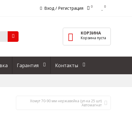
0
0
Вход
/
Регистрация
КОРЗИНА
Корзина пуста
вка
Гарантия
Контакты
Хомут 70-90 мм нержавейка (уп-ка 25 шт)
Автомагнат