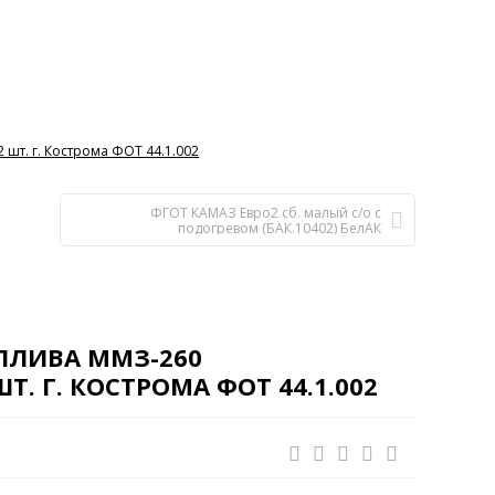
шт. г. Кострома ФОТ 44.1.002
ФГОТ КАМАЗ Евро2 сб. малый с/о с
подогревом (БАК.10402) БелАК
ПЛИВА ММЗ-260
Т. Г. КОСТРОМА ФОТ 44.1.002