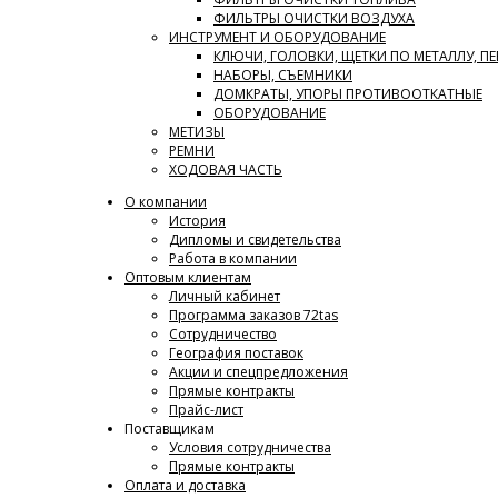
ФИЛЬТРЫ ОЧИСТКИ ВОЗДУХА
ИНСТРУМЕНТ И ОБОРУДОВАНИЕ
КЛЮЧИ, ГОЛОВКИ, ЩЕТКИ ПО МЕТАЛЛУ, П
НАБОРЫ, СЪЕМНИКИ
ДОМКРАТЫ, УПОРЫ ПРОТИВООТКАТНЫЕ
ОБОРУДОВАНИЕ
МЕТИЗЫ
РЕМНИ
ХОДОВАЯ ЧАСТЬ
О компании
История
Дипломы и свидетельства
Работа в компании
Оптовым клиентам
Личный кабинет
Программа заказов 72tas
Сотрудничество
География поставок
Акции и спецпредложения
Прямые контракты
Прайс-лист
Поставщикам
Условия сотрудничества
Прямые контракты
Оплата и доставка