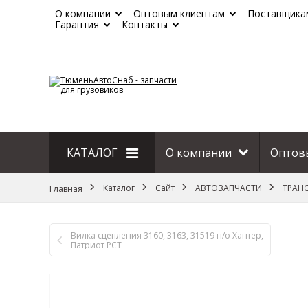
О компании
Оптовым клиентам
Поставщика
Гарантия
Контакты
КАТАЛОГ
О компании
Оптов
Сайт
Каталог
Сайт
АВТОЗАПЧАСТИ
ТРАН
Главная
Вилка сцепления 3160, 3163, 31519 н/о Хантер,
Патриот РСТ