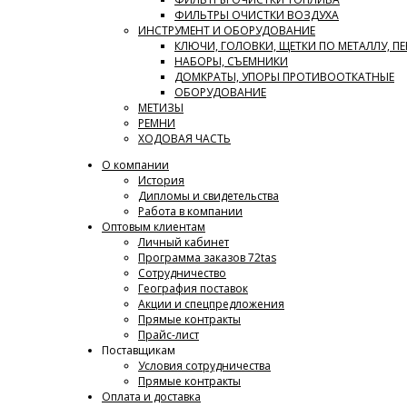
ФИЛЬТРЫ ОЧИСТКИ ВОЗДУХА
ИНСТРУМЕНТ И ОБОРУДОВАНИЕ
КЛЮЧИ, ГОЛОВКИ, ЩЕТКИ ПО МЕТАЛЛУ, П
НАБОРЫ, СЪЕМНИКИ
ДОМКРАТЫ, УПОРЫ ПРОТИВООТКАТНЫЕ
ОБОРУДОВАНИЕ
МЕТИЗЫ
РЕМНИ
ХОДОВАЯ ЧАСТЬ
О компании
История
Дипломы и свидетельства
Работа в компании
Оптовым клиентам
Личный кабинет
Программа заказов 72tas
Сотрудничество
География поставок
Акции и спецпредложения
Прямые контракты
Прайс-лист
Поставщикам
Условия сотрудничества
Прямые контракты
Оплата и доставка