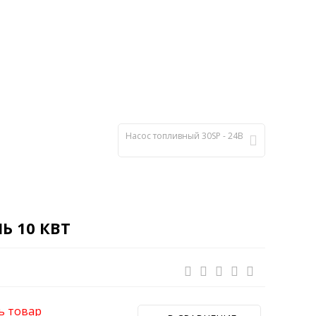
Насос топливный 30SP - 24В
Ь 10 КВТ
ь товар