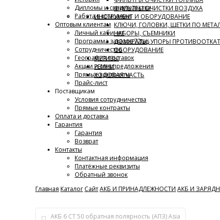
Дипломы и свидетельства
ФИЛЬТРЫ ОЧИСТКИ ВОЗДУХА
Работа в компании
ИНСТРУМЕНТ И ОБОРУДОВАНИЕ
Оптовым клиентам
КЛЮЧИ, ГОЛОВКИ, ЩЕТКИ ПО МЕТАЛ
Личный кабинет
НАБОРЫ, СЪЕМНИКИ
Программа заказов 72tas
ДОМКРАТЫ, УПОРЫ ПРОТИВООТКА
Сотрудничество
ОБОРУДОВАНИЕ
География поставок
МЕТИЗЫ
Акции и спецпредложения
РЕМНИ
Прямые контракты
ХОДОВАЯ ЧАСТЬ
Прайс-лист
Поставщикам
Условия сотрудничества
Прямые контракты
Оплата и доставка
Гарантия
Гарантия
Возврат
Контакты
Контактная информация
Платёжные реквизиты
Обратный звонок
Главная
Каталог
Сайт
АКБ И ПРИНАДЛЕЖНОСТИ
АКБ И ЗАРЯД
АКБ 6 СТ 50 обратная полярность (АПЗ) Asia