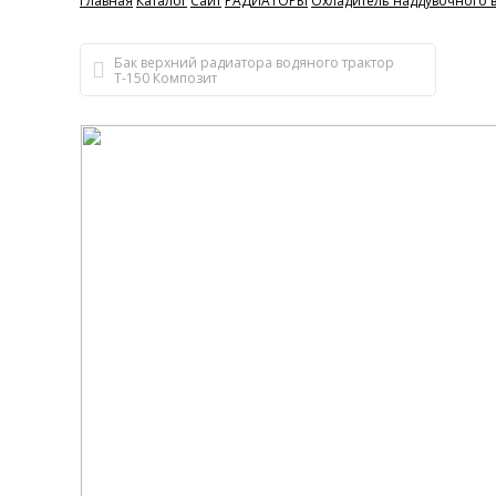
Главная
Каталог
Сайт
РАДИАТОРЫ
Охладитель наддувочного в
Бак верхний радиатора водяного трактор
Т-150 Композит