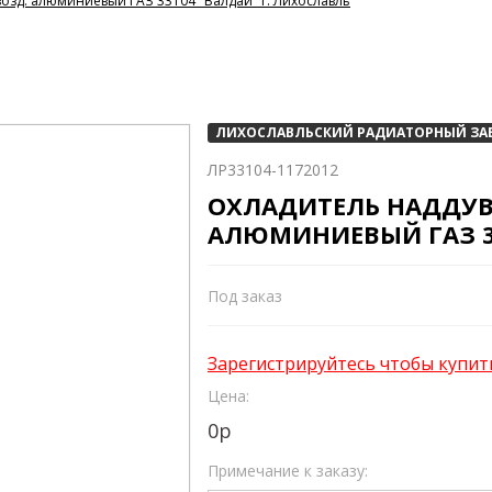
озд. алюминиевый ГАЗ 33104 "Валдай" г. Лихославль
ЛИХОСЛАВЛЬСКИЙ РАДИАТОРНЫЙ ЗА
ЛР33104-1172012
ОХЛАДИТЕЛЬ НАДДУВ
АЛЮМИНИЕВЫЙ ГАЗ 33
Под заказ
Зарегистрируйтесь чтобы купит
Цена:
0
р
Примечание к заказу: