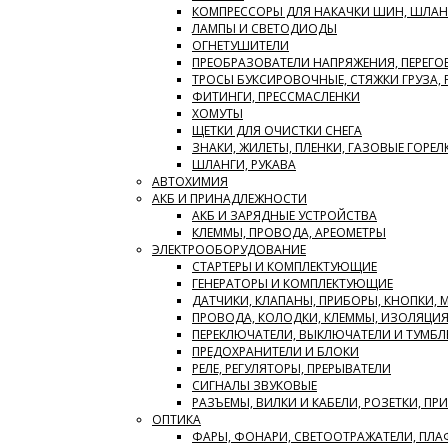
КОМПРЕССОРЫ ДЛЯ НАКАЧКИ ШИН, ШЛАН
ЛАМПЫ И СВЕТОДИОДЫ
ОГНЕТУШИТЕЛИ
ПРЕОБРАЗОВАТЕЛИ НАПРЯЖЕНИЯ, ПЕРЕГО
ТРОСЫ БУКСИРОВОЧНЫЕ, СТЯЖКИ ГРУЗА,
ФИТИНГИ, ПРЕССМАСЛЕНКИ
ХОМУТЫ
ЩЕТКИ ДЛЯ ОЧИСТКИ СНЕГА
ЗНАКИ, ЖИЛЕТЫ, ПЛЕНКИ, ГАЗОВЫЕ ГОРЕЛ
ШЛАНГИ, РУКАВА
АВТОХИМИЯ
АКБ И ПРИНАДЛЕЖНОСТИ
АКБ И ЗАРЯДНЫЕ УСТРОЙСТВА
КЛЕММЫ, ПРОВОДА, АРЕОМЕТРЫ
ЭЛЕКТРООБОРУДОВАНИЕ
СТАРТЕРЫ И КОМПЛЕКТУЮЩИЕ
ГЕНЕРАТОРЫ И КОМПЛЕКТУЮЩИЕ
ДАТЧИКИ, КЛАПАНЫ, ПРИБОРЫ, КНОПКИ,
ПРОВОДА, КОЛОДКИ, КЛЕММЫ, ИЗОЛЯЦИ
ПЕРЕКЛЮЧАТЕЛИ, ВЫКЛЮЧАТЕЛИ И ТУМБЛ
ПРЕДОХРАНИТЕЛИ И БЛОКИ
РЕЛЕ, РЕГУЛЯТОРЫ, ПРЕРЫВАТЕЛИ
СИГНАЛЫ ЗВУКОВЫЕ
РАЗЪЕМЫ, ВИЛКИ И КАБЕЛИ, РОЗЕТКИ, ПР
ОПТИКА
ФАРЫ, ФОНАРИ, СВЕТООТРАЖАТЕЛИ, ПЛ